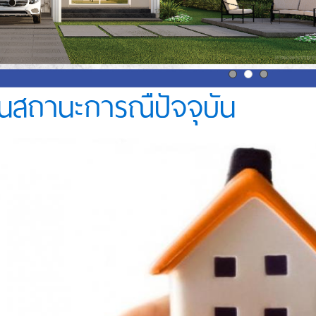
 ในสถานะการณืปัจจุบัน