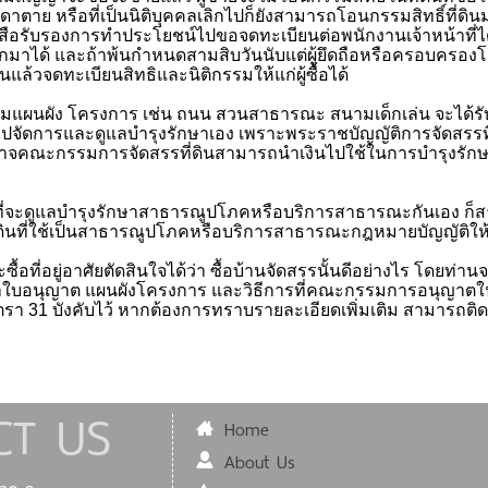
าตาย หรือที่เป็นนิติบุคคลเลิกไปก็ยังสามารถโอนกรรมสิทธิ์ที่ดินม
ังสือรับรองการทำประโยชน์ไปขอจดทะเบียนต่อพนักงานเจ้าหน้าที่ไ
ยกมาได้ และถ้าพ้นกำหนดสามสิบวันนับแต่ผู้ยึดถือหรือครอบครองโ
แล้วจดทะเบียนสิทธิและนิติกรรมให้แก่ผู้ซื้อได้
ามแผนผัง โครงการ เช่น ถนน สวนสาธารณะ สนามเด็กเล่น จะได้รับก
โอนไปจัดการและดูแลบำรุงรักษาเอง เพราะพระราชบัญญัติการจัดสรรที่
จคณะกรรมการจัดสรรที่ดินสามารถนำเงินไปใช้ในการบำรุงรักษาไ
ค์ที่จะดูแลบำรุงรักษาสาธารณูปโภคหรือบริการสาธารณะกันเอง ก็สา
่ดินที่ใช้เป็นสาธารณูปโภคหรือบริการสาธารณะกฎหมายบัญญัติให้
ซื้อที่อยู่อาศัยตัดสินใจได้ว่า ซื้อบ้านจัดสรรนั้นดีอย่างไร โดยท่า
าใบอนุญาต แผนผังโครงการ และวิธีการที่คณะกรรมการอนุญาตในที่เ
ตรา
31
บังคับไว้ หากต้องการทราบรายละเอียดเพิ่มเติม สามารถติดต
CT US
Home
About Us