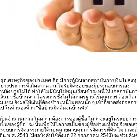
กฤตเศรษฐกิจของประเทศ คือ มีการกู้เงินจากสถาบันการเงินไปลงทุนเก
องบางประการที่เกิดจากความไม่รับผิดชอบของผู้ประกอบการเอง
ายไม่ได้ ทำให้ไม่มีเงินไปหมุนเวียนชำระหนี้ให้แก่สถาบันการ
รเงินมาซื้อบ้านจากโครงการซึ่งไม่ได้มาตรฐานไร้คุณภาพ ต้องเกิด
แซม ยังผลให้เงินที่ต้องชำระหนี้ไม่พอหนัก ๆ เข้าก็ขาดส่งต่อสถาบั
 ในทำนองที่ว่า "ซื้อบ้านผิดคิดจนบ้านพัง"
เป็นจำนวนมากเกินความต้องการของผู้ซื้อ ไม่ว่าจะอยู่ในระบบการจ
นของผู้ซื้อ" ฉะนั้นเพื่อให้โอกาสเป็นของผู้ซื้อย่างแท้จริง จึงข
าะระบบการจัดสรรภายใต้กฎหมายควบคุมการจัดสรรที่ดิน ไม่ว่าจะ
ดิน พ.ศ.
2543 (
มีผลบังคับใช้ตั้งแต่
22
กรกฎาคม
2543)
จะช่วยคุ้มค