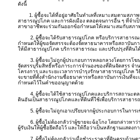
ดังนี้
1.
ผู้ซื้อจะได้ที่อยู่อาศัยในทำเลที่เหมาะสมตาม
สาธารณูปโภค และการผังเมือง ตลอดจนการอื่น ๆ ที่จำเป
สาขาอาชีพจะร่วมกันออกข้อกำหนดให้เหมาะสมกับสภาพท
2.
ผู้ซื้อจะได้รับสาธารณูปโภค หรือบริการสาธารณ
กำหนดให้ผู้ขอจัดสรรจะต้องจัดหาธนาคารหรือสถาบันกา
ให้มีสาธารณูปโภค บริการสาธารณะ และปรับปรุงที่ดินได
3.
ผู้ซื้อจะไม่ถูกผู้ประกอบการหลอกลวงโดยการโฆษ
จัดสรรบุริมสิทธิ์หรือภาระการจำนองของที่ดินจัดสรร 
โครงการ และระยะเวลาการบำรุงรักษาสาธารณูปโภค วิธีกา
จะขายที่ตั้งสำนักงานชื่อธนาคารหรือสถาบันการเงินที่จ
กำหนดไว้ในคำขออนุญาตด้วย
4.
ผู้ซื้อจะได้ใช้สาธารณูปโภคและบริการส
ถานะตลอด
ดินอันเป็นสาธารณูปโภคและที่ดินที่ใช้เพื่อบริการสาธา
5.
ผู้ซื้อจะไม่ถูกเอาเปรียบจากผู้ประกอบการในก
6.
ผู้ซื้อไม่ต้องกลัวว่าผู้ขายจะฉ้อโกง โดยกล่าวหาว
ผู้รับเงินให้ผู้ซื้อยึดถือไว้ และให้ถือว่าเป็นหลักฐานแสด
7.
ผู้ซื้อไม่ต้องกลัวว่าเมื่อชำระราคาที่ดินครบถ้วน