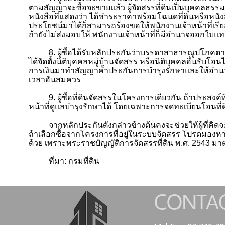
ตามสัญญาจะซื้อจะขายแล้ว ผู้จัดสรรที่ดินเป็นบุคคลธรรมด
หนังสือที่แสดงว่า ได้ชำระราคาพร้อมโฉนดที่ดินหรือหน
ประโยชน์มาได้ก็สามารถร้องขอให้พนักงานเจ้าหน้าที่เรี
ถ้ายังไม่ส่งมอบให้ พนักงานเจ้าหน้าที่ก็มีอำนาจออกใบแทน
8.
ผู้ซื้อได้รับหลักประกันว่าบรรดาสาธารณูปโภคต
ได้จัดตั้งนิติบุคคลหมู่บ้านจัดสรร หรือนิติบุคคลอื่นรับ
การเงินมาทำสัญญาค้ำประกันการบำรุงรักษาและให้อำนา
เวลาอันสมควร
9.
ผู้ซื้อที่ดินจัดสรรในโครงการเดียวกัน ถ้าประสง
หน้าที่ดูแลบำรุงรักษาได้ โดยเฉพาะการจดทะเบียนโอนที
จากหลักประกันดังกล่าวข้างต้นคงจะช่วยให้ผู้ที่คิดจะ
ถ้าเลือกซื้อจากโครงการที่อยู่ในระบบจัดสรร โปรดมองห
ด้วย เพราะพระราชบัญญัติการจัดสรรที่ดิน พ.ศ.
2543
มา
ที่มา: กรมที่ดิน
CONTA