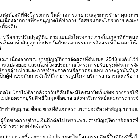
สภาพแห่งท้องที่ที่ตั้งโครงการ ในด้านการสาธารณสุขการรักษาคุ
็นเนื่องจากการที่จะอนุญาตให้ทำการ จัดสรรแต่ละโครงการ คณะกร
้องถิ่น
ะ หรือการปรับปรุงที่ดิน ตามแผนผังโครงการ ภายในเวลาที่กำหนด 
รเงินมาทำสัญญาค้ำประกันกับคณะกรรมการจัดสรรที่ดิน และให้
้
ณา เนื่องจากพระราชบัญญัติการจัดสรรที่ดิน พ.ศ.
2543
บังคับไว้
จำนวนแปลงย่อย และเนื้อที่โดยประมาณโครงการปรับปรุงที่ดิน ก
รจำหน่ายและการชำระราคาหรือค่าตอบแทน ภาระผูกพันที่บุคคลอื่น
ะเป็นผู้ค้ำประกันการจัดให้มีสาธารณูปโภค บริการสาธารณะหรือการ
ไป โดยไม่ต้องกลัวว่าวันดีคืนดีจะมีใครมาปิดกั้นขัดขวางการใช้ เน
รณะปลอดจากบุริมสิทธิ์ในมูลซื้อขาย อสังหาริมทรัพย์และภาระกา
ารเข้าทำสัญญาจะซื้อจะขายที่ดินจัดสรร เพราะจะต้องทำสัญญาตา
่าผู้ซื้อขาดการชำระเงินอีกต่อไป เพราะพระราชบัญญัติการจัดสรรที่ด
งการชำระราคาที่ดินจัดสรร
ตามสัญญาจะซื้อจะขายแล้ว ผู้ขายจะไม่โอนกรรมสิทธิ์ในที่ดินที่ซื้อให