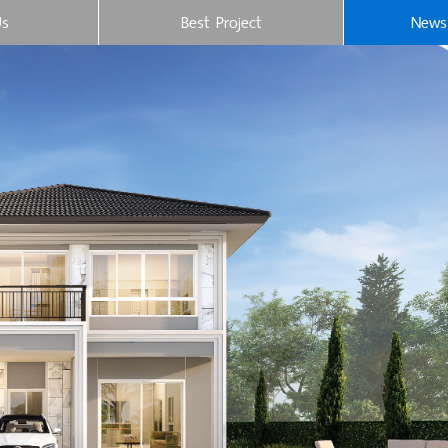
Us
Best Project
News 